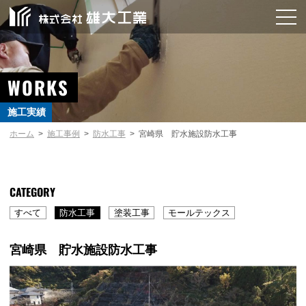
WORKS
施工実績
ホーム
施工事例
防水工事
宮崎県 貯水施設防水工事
CATEGORY
すべて
防水工事
塗装工事
モールテックス
宮崎県 貯水施設防水工事