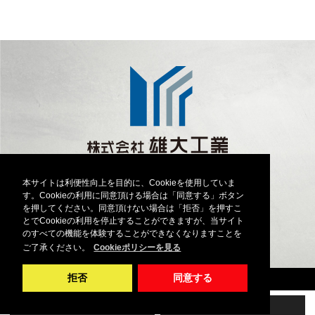
TEL 0982-40-3053
本サイトは利便性向上を目的に、Cookieを使用していま
〒889-0513
す。Cookieの利用に同意頂ける場合は「同意する」ボタン
宮崎県延岡市土々呂町3丁目4021番地
を押してください。同意頂けない場合は「拒否」を押すこ
とでCookieの利用を停止することができますが、当サイト
アクセスマップ
のすべての機能を体験することができなくなりますことを
ご了承ください。
Cookieポリシーを見る
拒否
同意する
© 2022 - 2026 株式会社雄大工業
スマホ表示
PC表示