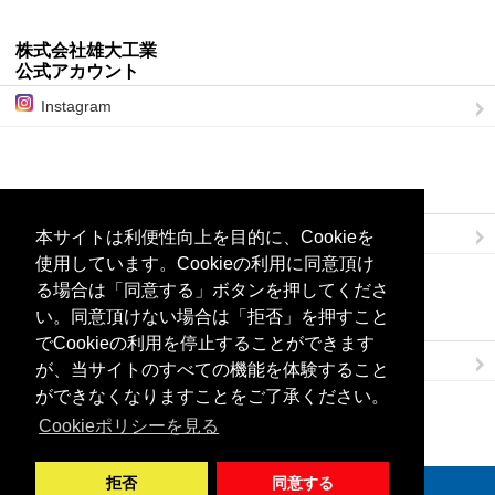
株式会社雄大工業
公式アカウント
Instagram
ブログを購読
RSSでブログを購読
本サイトは利便性向上を目的に、Cookieを
使用しています。Cookieの利用に同意頂け
る場合は「同意する」ボタンを押してくださ
い。同意頂けない場合は「拒否」を押すこと
Links
でCookieの利用を停止することができます
株式会社雄大工業
が、当サイトのすべての機能を体験すること
ができなくなりますことをご了承ください。
Cookieポリシーを見る
© 2022 - 2026 株式会社雄大工業
拒否
同意する